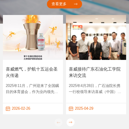
查看更多
喜威燃气，护航十五运会圣
喜威接待广东石油化工学院
火传递
来访交流
2025年11月，广州迎来了全国瞩
2025年4月28日，广石油院长携
目的体育盛会，作为业内领先的
一行校领导来访喜威（中国）投
燃气能源企业，喜威全力保障本
资有限公司总部交流学习，我司
届全运会及残特奥会成功举办。
人力资源管理团队进行接待，双
2026-02-26
2025-04-29
作为此次仪式的技术支持单位，
方就LPG（液化石油气）清洁能
喜威为现场火种点燃到圣火燃烧
源技术发展及校企人才培养等议
提供安全可靠的火种保护燃料，
方面进行交流学习。访谈圆满结
守护着圣火的延续与传递，生生
束。