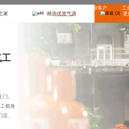
首页
关于喜威
家庭客户
商业客户
工
之家
精选优质气源
更
气工
上门。
气工都身
门店、