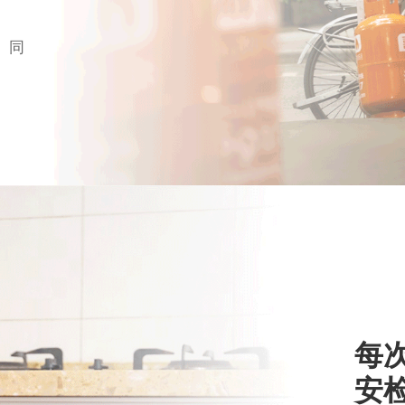
。同
每
安