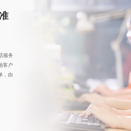
准
话服务
地客户
单，由