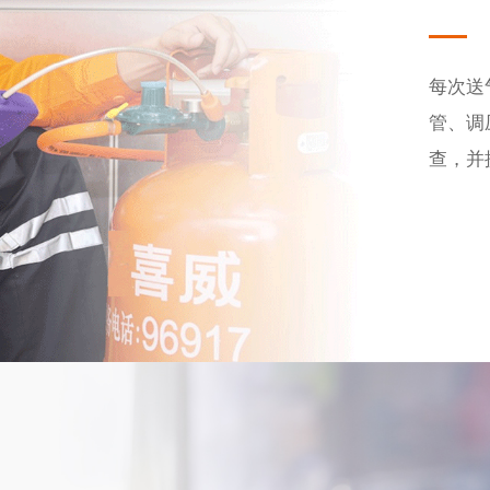
每次送
管、调
查，并