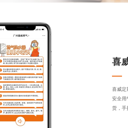
喜
喜威定
安全用
货，手