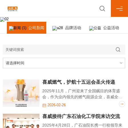
News Center
新闻中心
公司新闻
品牌活动
公益活动
请选择时间
喜威燃气，护航十五运会圣火传递
2025年11月，广州迎来了全国瞩目的体育盛
会，作为业内领先的燃气能源企业，喜威全力
保障本届全运会及残特奥会成功举办。作为此
2026-02-26
次仪式的技术支持单位，喜威为现场火种点燃
到圣火燃烧提供安全可靠的火种保护燃料，守
喜威接待广东石油化工学院来访交流
护着圣火的延续与传递，生生不息。
2025年4月28日，广石油院长携一行校领导来