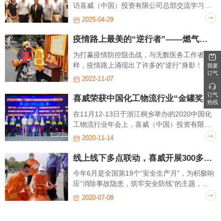
访喜威（中国）投资有限公司总部交流学习，
我司人力资源管理团队进行接待，双方就
2025-04-29
LPG（液化石油气）清洁能源技术发展及校企
人才培养等议方面进行交流学习。访谈圆满结
疫情路上最美的“逆行者”——燃气送气工
束。
为打赢疫情防控阻击战，与无数医务工作者一
样，疫情路上涌现出了许多的“逆行”身影！作
我要
订气
为保障民生的燃气行业企业，喜威燃气全广州
2022-11-07
市48家门店在疫情期间“不打烊”，保障千家万
订气
户的稳定燃气供应。
喜威荣获中国化工物流行业“金罐奖”安全装备技术创新企业奖
热线
在11月12-13日于浙江桐乡举办的2020中国化
工物流行业年会上，喜威（中国）投资有限公
司荣获2020中国化工物流行业“金罐奖”安全装
2020-11-14
备技术创新企业奖。
线上线下多点联动，喜威开展300多场安全生产月系列活动
今年6月是全国第19个“安全生产月”，为积极响
应“消除事故隐患，筑牢安全防线”的主题，喜
威在全国各区域公司举办了一系列安全活动，
2020-07-08
旨在提升公司应急救援能力、提高燃气用户安
全用气意识，深入推进公司内部和客户端安全